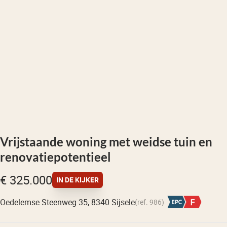
Vrijstaande woning met weidse tuin en
renovatiepotentieel
€ 325.000
IN DE KIJKER
Oedelemse Steenweg 35, 8340 Sijsele
(ref.
986
)