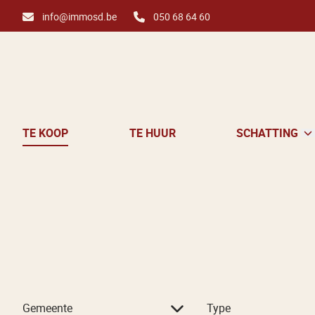
Ga naar hoofdinhoud
info@immosd.be
050 68 64 60
TE KOOP
TE HUUR
SCHATTING
Gemeente
Type