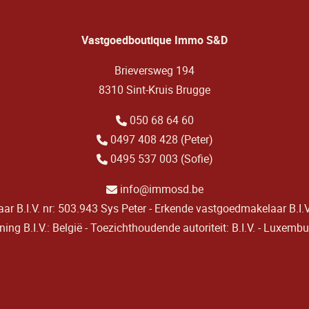
Vastgoedboutique Immo S&D
Brieversweg 194
8310 Sint-Kruis Brugge
050 68 64 60
0497 408 428 (Peter)
0495 537 003 (Sofie)
info@immosd.be
r B.I.V. nr: 503.943 Sys Peter - Erkende vastgoedmakelaar B.I.V
ng B.I.V.: België - Toezichthoudende autoriteit: B.I.V. - Luxemb