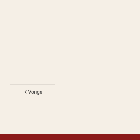
Verkocht
SINT-KRUIS
Vorige