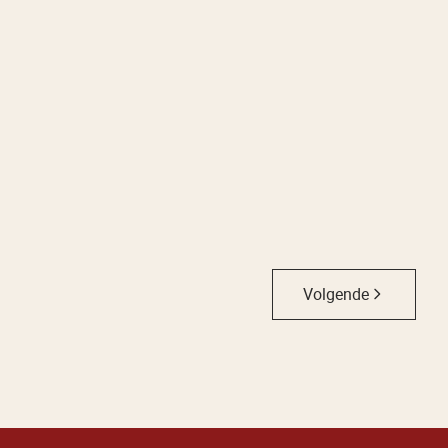
Verkocht
SINT-KRUIS
Volgende